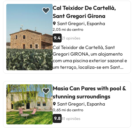
Cal Teixidor De Cartellà,
Sant Gregori Girona
Sant Gregori, Espanha
2,05 mi do centro
9.4
21 opiniões
Cal Teixidor de Cartellà, Sant
Gregori GIRONA, um alojamento
com uma piscina exterior sazonal e
um terraço, localiza-se em Sant
Gregori, a 24 km de Museu de Dalí,
26 km de Reserva Marinha Ilhas
Medes e a 31 km de Campo de
Masia Can Pares with pool &
Golfe Peralada. O alojamento
stunning surroundings
apresenta uma piscina privada,
Sant Gregori, Espanha
jardim, comodidades para
0,65 mi do centro
churrascos, acesso Wi-Fi gratuito e
9.8
81 opiniões
estacionamento privado gratuito.
Esta casa de férias tem 3 quartos,
uma sala de estar, uma cozinha