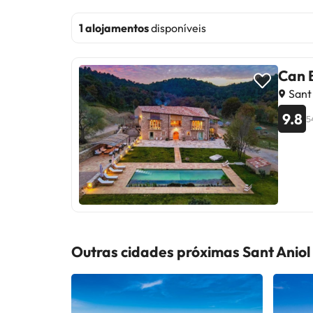
1 alojamentos
disponíveis
Can 
Sant 
9.8
5
Outras cidades próximas Sant Aniol 