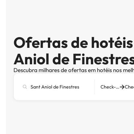
Ofertas de hotéi
Aniol de Finestre
Descubra milhares de ofertas em hotéis nos mel
Pesquise
Check-in
cidade,
hotel
ou
destino