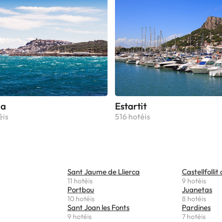
la
Estartit
éis
516 hotéis
Sant Jaume de Llierca
Castellfollit
11 hotéis
9 hotéis
Portbou
Juanetas
10 hotéis
8 hotéis
Sant Joan les Fonts
Pardines
9 hotéis
7 hotéis