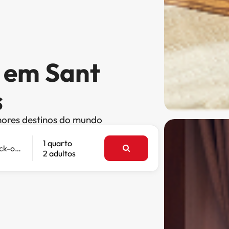
s em Sant
s
hores destinos do mundo
1 quarto
Check-out
2 adultos