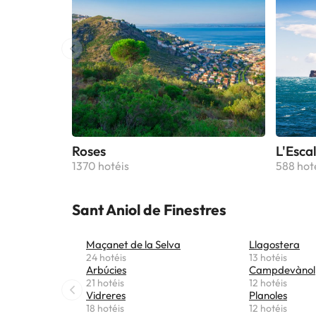
Roses
L'Esca
1370 hotéis
588 hot
Sant Aniol de Finestres
Maçanet de la Selva
Llagostera
24 hotéis
13 hotéis
Arbúcies
Campdevànol
21 hotéis
12 hotéis
Vidreres
Planoles
18 hotéis
12 hotéis