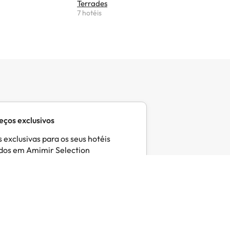
Terrades
Corçà
7 hotéis
6 hotéis
eços exclusivos
 exclusivas para os seus hotéis
idos em Amimir Selection