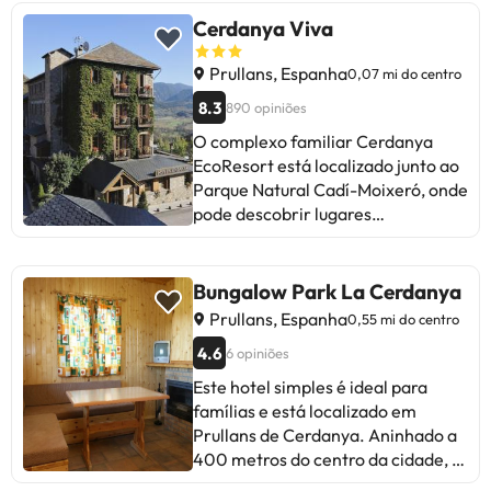
Cerdanya Viva
Prullans, Espanha
0,07 mi do centro
8.3
890 opiniões
O complexo familiar Cerdanya
EcoResort está localizado junto ao
Parque Natural Cadí-Moixeró, onde
pode descobrir lugares
encantadores na paisagem,
desfrutar do centro de bem-estar
enquanto as crianças se divertem
Bungalow Park La Cerdanya
no espaço Mini Club ou na piscina
Prullans, Espanha
0,55 mi do centro
infantil aquecida. Este complexo é
4.6
6 opiniões
composto por: um hotel onde
encontrará quartos com um
Este hotel simples é ideal para
charme especial, apartamentos
famílias e está localizado em
com capacidade para 2 a 8 pessoas
Prullans de Cerdanya. Aninhado a
com vistas incríveis, bungalows e
400 metros do centro da cidade, o
terrenos localizados no parque de
hotel oferece fácil acesso a tudo o