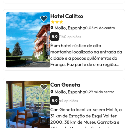
Hotel Calitxo
Mollo, Espanha
0,05 mi do centro
8.9
1140 opiniões
É um hotel rústico de alta
montanha localizado na entrada da
cidade e a poucos quilômetros da
França. Faz parte de uma região
rica em história, vegetação
exuberante e belas paisagens e
onde a tradição é cheia de
Can Geneta
conteúdo. É o local ideal para
Mollo, Espanha
0,29 mi do centro
desfrutar de uma estadia num
8.9
44 opiniões
ambiente tranquilo, serviço
simpático e chegar onde a
Can Geneta localiza-se em Molló, a
natureza acolhe o seu local de
31 km de Estação de Esqui Vallter
descanso. A uma curta caminhada,
2000, 38 km de Museu Garrotxa e
você encontrará alguns