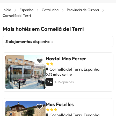
Início
Espanha
Catalunha
Província de Girona
Cornellà del Terri
Mais hotéis em Cornellà del Terri
3 alojamentos
disponíveis
Hostal Mas Ferrer
Cornellà del Terri, Espanha
0,75 mi do centro
7.4
2016 opiniões
Mas Fuselles
Cornellà del Terri, Espanha