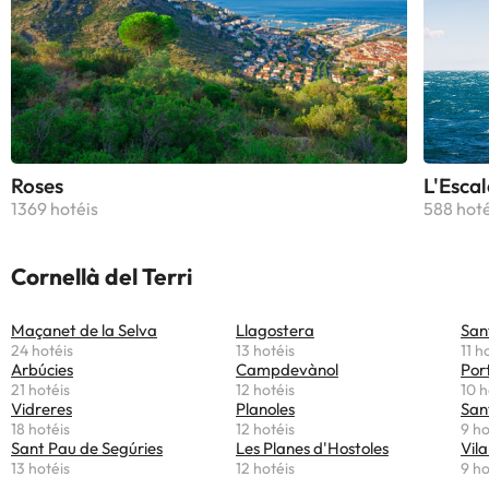
Roses
L'Escal
1369 hotéis
588 hoté
Cornellà del Terri
Maçanet de la Selva
Llagostera
San
24 hotéis
13 hotéis
11 h
Arbúcies
Campdevànol
Por
21 hotéis
12 hotéis
10 h
Vidreres
Planoles
San
18 hotéis
12 hotéis
9 ho
Sant Pau de Segúries
Les Planes d'Hostoles
Vila
13 hotéis
12 hotéis
9 ho