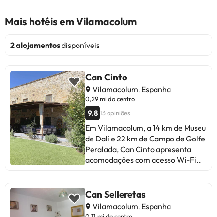
Mais hotéis em Vilamacolum
2 alojamentos
disponíveis
Can Cinto
Vilamacolum, Espanha
0,29 mi do centro
9.8
13 opiniões
Em Vilamacolum, a 14 km de Museu
de Dalí e 22 km de Campo de Golfe
Peralada, Can Cinto apresenta
acomodações com acesso Wi-Fi
gratuito, ar condicionado e uma
piscina exterior. O alojamento tem
uma piscina privada, jardim e
Can Selleretas
estacionamento privado gratuito.
Vilamacolum, Espanha
Esta casa de férias apresenta 4
0,11 mi do centro