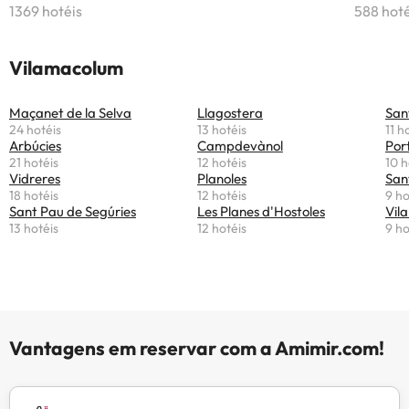
1369 hotéis
588 hoté
Vilamacolum
Maçanet de la Selva
Llagostera
San
24 hotéis
13 hotéis
11 h
Arbúcies
Campdevànol
Por
21 hotéis
12 hotéis
10 h
Vidreres
Planoles
San
18 hotéis
12 hotéis
9 ho
Sant Pau de Segúries
Les Planes d'Hostoles
Vila
13 hotéis
12 hotéis
9 ho
Vantagens em reservar com a Amimir.com!