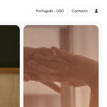
Português - USD
Contacto