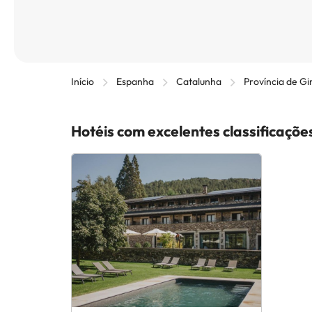
Início
Espanha
Catalunha
Província de Gi
Hotéis com excelentes classificações