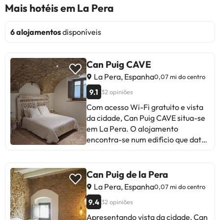
Mais hotéis em La Pera
6 alojamentos
disponíveis
Can Puig CAVE
La Pera, Espanha
0,07 mi do centro
9.1
32 opiniões
Com acesso Wi-Fi gratuito e vista
da cidade, Can Puig CAVE situa-se
em La Pera. O alojamento
encontra-se num edifício que data
de 1600, numa área onde os
hóspedes podem desfrutar de
atividades como caminhadas,
Can Puig de la Pera
windsurf e pesca. Este
La Pera, Espanha
0,07 mi do centro
apartamento com ar condicionado
9.4
32 opiniões
tem 1 quarto, uma sala de estar,
uma cozinha totalmente equipada
Apresentando vista da cidade, Can