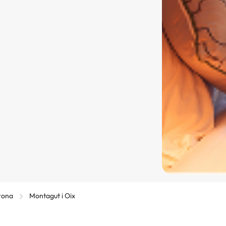
rona
Montagut i Oix