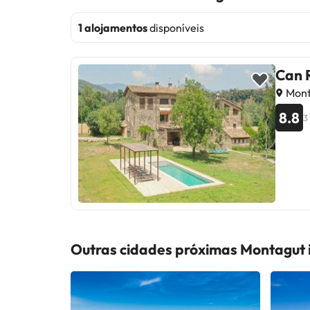
1 alojamentos
disponíveis
Can 
Mont
8.8
3
Outras cidades próximas Montagut i