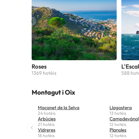
Roses
L'Esca
1369 hotéis
588 hot
Montagut i Oix
Maçanet de la Selva
Llagostera
24 hotéis
13 hotéis
Arbúcies
Campdevànol
21 hotéis
12 hotéis
Vidreres
Planoles
18 hotéis
12 hotéis