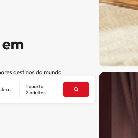
s em
hores destinos do mundo
1 quarto
Check-out
2 adultos