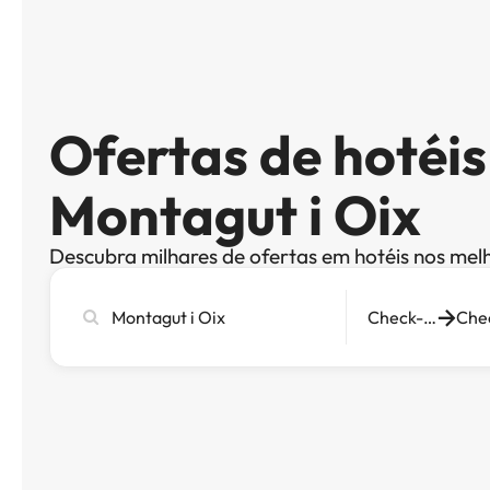
Ofertas de hotéi
Montagut i Oix
Descubra milhares de ofertas em hotéis nos mel
Pesquise
Check-in
cidade,
hotel
ou
destino