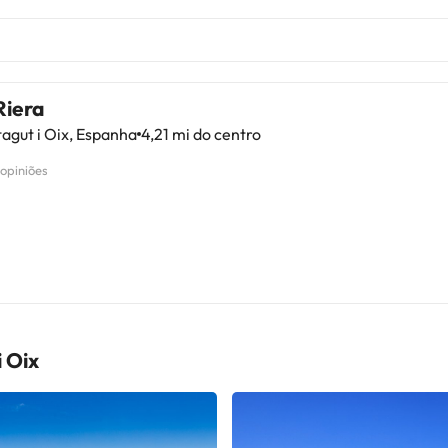
Riera
agut i Oix, Espanha
4,21 mi do centro
 opiniões
 Oix