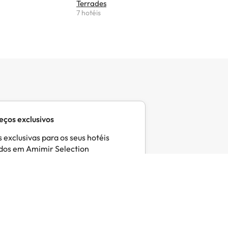
Terrades
Corçà
7 hotéis
6 hotéis
eços exclusivos
 exclusivas para os seus hotéis
idos em Amimir Selection