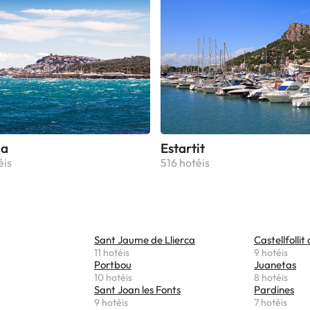
la
Estartit
éis
516 hotéis
Sant Jaume de Llierca
Castellfollit
11 hotéis
9 hotéis
Portbou
Juanetas
10 hotéis
8 hotéis
Sant Joan les Fonts
Pardines
9 hotéis
7 hotéis