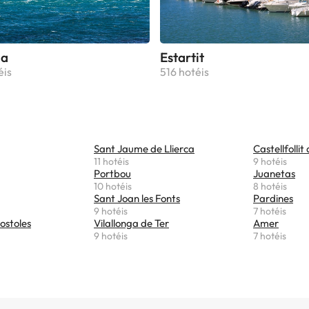
la
Estartit
éis
516 hotéis
Sant Jaume de Llierca
Castellfollit
11 hotéis
9 hotéis
Portbou
Juanetas
10 hotéis
8 hotéis
Sant Joan les Fonts
Pardines
9 hotéis
7 hotéis
ostoles
Vilallonga de Ter
Amer
9 hotéis
7 hotéis