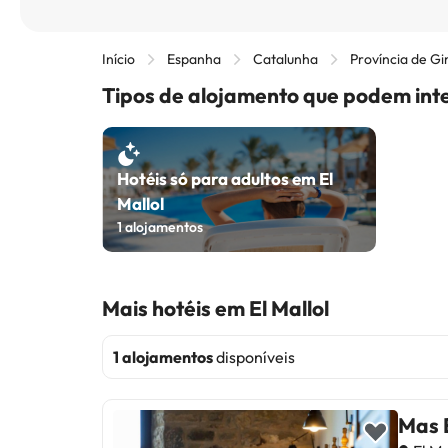
Início
Espanha
Catalunha
Província de Gi
Tipos de alojamento que podem inte
Hotéis só para adultos em El
Mallol
1
alojamentos
Mais hotéis em El Mallol
1 alojamentos
disponíveis
Mas E