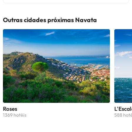
para uma estadia relaxante perto
Wi-Fi gratuito. Situado a 10 km de
de Figueres.
Museu de Dalí, o alojamento dispõe
de uma piscina exterior e
Outras cidades próximas Navata
estacionamento privado gratuito.
Providenciando a um terraço e
vista do lago, esta casa de férias
inclui 3 quartos, uma sala de estar,
televisão por satélite, uma cozinha
equipada e 1 casa de banho com
bidé e chuveiro. Para maior
comodidade, o alojamento pode
fornecer toalhas e roupa de cama
por um custo extra. Estação
Ferroviária de Girona fica a 45 km
de Villa Torremirona Resort
Palmeras, enquanto Reserva
Marinha Ilhas Medes está a 49 km
Roses
L'Escal
de distância. O Aeroporto Girona -
1369 hotéis
588 hoté
Costa Brava fica a 57 km da
propriedade.Esta propriedade não