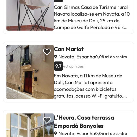
Can Girmas Casa de Turisme rural
Navata localiza-se em Navata, a 10
km de Museu de Dalí, 25 km de
Campo de Golfe Peralada e 46 km
de Estação Ferroviária de Girona.
Este alojamento dispõe de uma
varanda, estacionamento privado
Can Marlot
gratuito e acesso Wi-Fi gratuito.
Navata, Espanha
0,08 mi do centro
Esta casa de férias dispõe de 2
9.7
40 opiniões
quartos, 3 casas de banho, roupa
de cama, toalhas, uma televisão,
Em Navata, a 11 km de Museu de
área de refeições, uma cozinha
Dalí, Can Marlot apresenta
totalmente equipada e terraço
acomodações com bicicletas
com vista da montanha. Can
gratuitas, acesso Wi-Fi gratuito,
Girmas Casa de Turisme rural
um balcão de turismo e depósito de
Navata disponibiliza pequeno-
bagagens. Apresentando
almoço continental ou sem glúten.
estacionamento privado gratuito,
L'Heura, Casa terrassa
Reserva Marinha Ilhas Medes fica a
esta casa de férias está numa área
Empordà Banyoles
50 km de Can Girmas Casa de
onde os hóspedes podem desfrutar
Navata, Espanha
0,06 mi do centro
Turisme rural Navata, enquanto
de atividades como caminhadas e