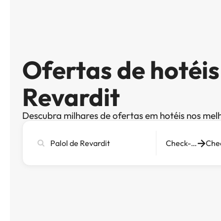
Ofertas de hotéis
Revardit
Descubra milhares de ofertas em hotéis nos mel
Pesquise
Check-in
cidade,
hotel
ou
destino