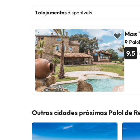
1 alojamentos
disponíveis
Mas T
Palol
9.5
1
Outras cidades próximas Palol de R