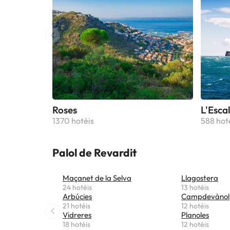
Roses
L'Esca
1370 hotéis
588 hot
Palol de Revardit
Maçanet de la Selva
Llagostera
24 hotéis
13 hotéis
Arbúcies
Campdevànol
21 hotéis
12 hotéis
Vidreres
Planoles
18 hotéis
12 hotéis