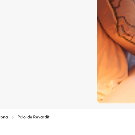
rona
Palol de Revardit