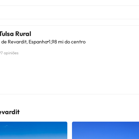
ulsa Rural
 de Revardit, Espanha
1,98 mi do centro
97 opiniões
evardit