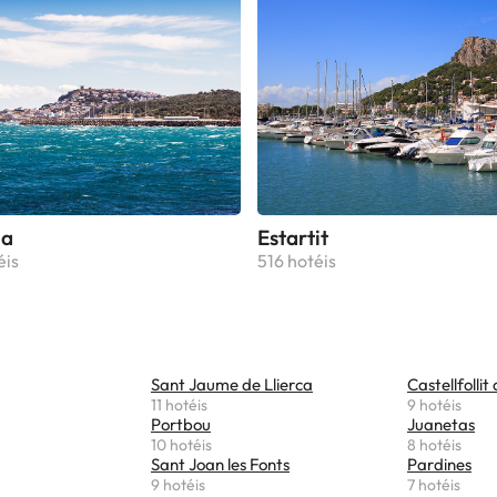
la
Estartit
éis
516 hotéis
Sant Jaume de Llierca
Castellfollit
11 hotéis
9 hotéis
Portbou
Juanetas
10 hotéis
8 hotéis
Sant Joan les Fonts
Pardines
9 hotéis
7 hotéis