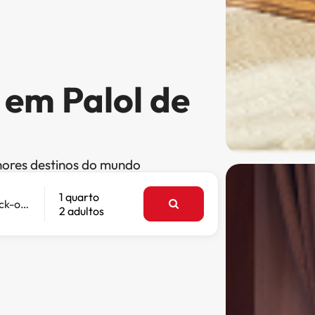
 em Palol de
hores destinos do mundo
1 quarto
Check-out
2 adultos