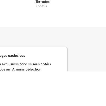
Terrades
Corçà
7 hotéis
6 hotéis
eços exclusivos
 exclusivas para os seus hotéis
idos em Amimir Selection