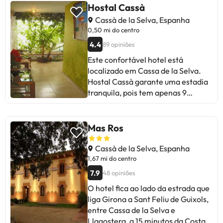
propriedade.Esta propriedade não
Hostal Cassà
permite a realização de festas de
Cassà de la Selva, Espanha
despedida de solteiros(as) e festas
0,50 mi do centro
semelhantes. Este alojamento tem
4.4
89 opiniões
gestão particular
Este confortável hotel está
localizado em Cassa de la Selva.
Hostal Cassà garante uma estadia
tranquila, pois tem apenas 9
quartos. Animais de estimação não
são permitidos no local. Alguns dos
serviços detalhados podem ser
Mas Ros
pagos. Você pode consultar as
tarifas diretamente no
Cassà de la Selva, Espanha
estabelecimento. O alojamento
1,67 mi do centro
pode alterar a forma como oferece
7.9
48 opiniões
o seu serviço de catering de acordo
O hotel fica ao lado da estrada que
com as necessidades. Esta
liga Girona a Sant Feliu de Guixols,
informação está sujeita a
entre Cassa de la Selva e
alterações pelo alojamento.
Llagostera, a 15 minutos da Costa