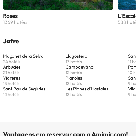
Roses
L'Escal
1369 hotéis
588 hoté
Jafre
Maçanet de la Selva
Llagostera
San
24 hotéis
13 hotéis
11 h
Arbúcies
Campdevànol
Por
21 hotéis
12 hotéis
10 h
Vidreres
Planoles
San
18 hotéis
12 hotéis
9 ho
Sant Pau de Segúries
Les Planes d'Hostoles
Vila
13 hotéis
12 hotéis
9 ho
Vantagens em reservar com a Amimir.com!