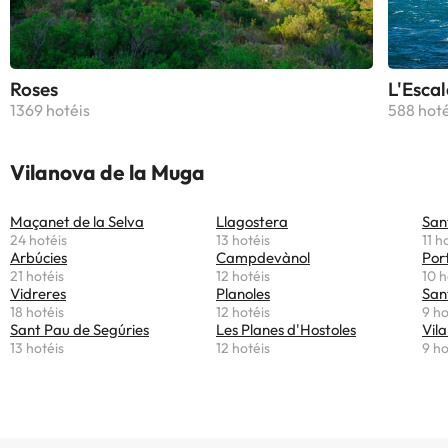
Roses
L'Escal
1369 hotéis
588 hoté
Vilanova de la Muga
Maçanet de la Selva
Llagostera
San
24 hotéis
13 hotéis
11 h
Arbúcies
Campdevànol
Por
21 hotéis
12 hotéis
10 h
Vidreres
Planoles
San
18 hotéis
12 hotéis
9 ho
Sant Pau de Segúries
Les Planes d'Hostoles
Vila
13 hotéis
12 hotéis
9 ho