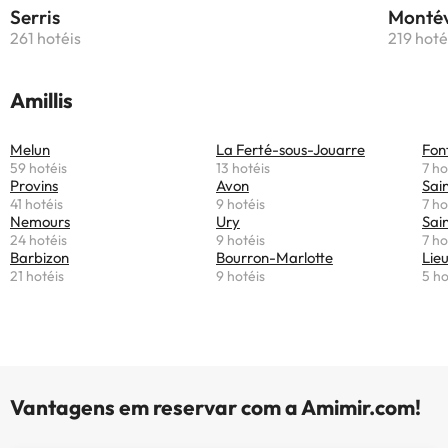
Serris
Montév
261 hotéis
219 hoté
Amillis
Melun
La Ferté-sous-Jouarre
Fon
59 hotéis
13 hotéis
7 ho
Provins
Avon
Sai
41 hotéis
9 hotéis
7 ho
Nemours
Ury
Sai
24 hotéis
9 hotéis
7 ho
Barbizon
Bourron-Marlotte
Lie
21 hotéis
9 hotéis
5 ho
Vantagens em reservar com a Amimir.com!