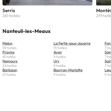
Serris
Montév
261 hotéis
219 hoté
Nanteuil-les-Meaux
Melun
La Ferté-sous-Jouarre
Fon
59 hotéis
13 hotéis
7 ho
Provins
Avon
Sai
41 hotéis
9 hotéis
7 ho
Nemours
Ury
Sai
24 hotéis
9 hotéis
7 ho
Barbizon
Bourron-Marlotte
Lie
21 hotéis
9 hotéis
5 ho
Vantagens em reservar com a Amimir.com!