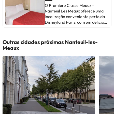
O Premiere Classe Meaux -
Nanteuil Les Meaux oferece uma
localização conveniente perto da
Disneyland Paris, com um delicioso
pequeno-almoço e funcionários
simpáticos. Alguns hóspedes
mencionam problemas com as
Outras cidades próximas Nanteuil-les-
cortinas do banheiro e o barulho.
Meaux
Apesar de críticas pontuais, a
maioria destaca a limpeza, o
atendimento e a relação
qualidade-preço. Ideal para
viajantes que procuram conforto a
um bom preço.