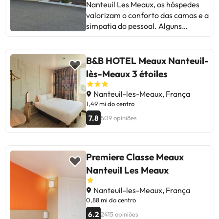
Nanteuil Les Meaux, os hóspedes
valorizam o conforto das camas e a
simpatia do pessoal. Alguns
apontam áreas de melhoria como
a limpeza em alguns quartos e
problemas de manutenção em
B&B HOTEL Meaux Nanteuil-
banheiros e aquecimento. Apesar
lès-Meaux 3 étoiles
disso, a maioria destaca o bom
preço, a localização próxima à
Nanteuil-les-Meaux, França
Disneyland e o pequeno-almoço
1,49 mi do centro
completo. Em resumo, é um hotel
7.8
509 opiniões
adequado para estadias curtas,
com bom serviço e excelente
relação qualidade-preço.
Premiere Classe Meaux
Nanteuil Les Meaux
Nanteuil-les-Meaux, França
0,88 mi do centro
6.2
2415 opiniões