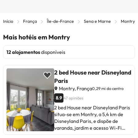
Início
França
Île-de-France
Sena e Marne
Montry
Mais hotéis em Montry
12 alojamentos
disponíveis
2 bed House near Disneyland
Paris
Montry, França
0,29 mi do centro
8.9
47 opiniões
2 bed House near Disneyland Paris
situa-se em Montry, a 5,4 km de
Disneyland Paris, e dispõe de
varanda, jardim e acesso Wi-Fi
gratuito. O alojamento apresenta