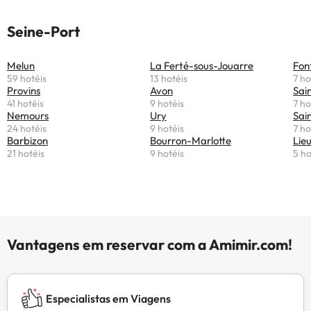
Seine-Port
Melun
La Ferté-sous-Jouarre
Fon
59 hotéis
13 hotéis
7 ho
Provins
Avon
Sai
41 hotéis
9 hotéis
7 ho
Nemours
Ury
Sai
24 hotéis
9 hotéis
7 ho
Barbizon
Bourron-Marlotte
Lie
21 hotéis
9 hotéis
5 ho
Vantagens em reservar com a Amimir.com!
Especialistas em Viagens