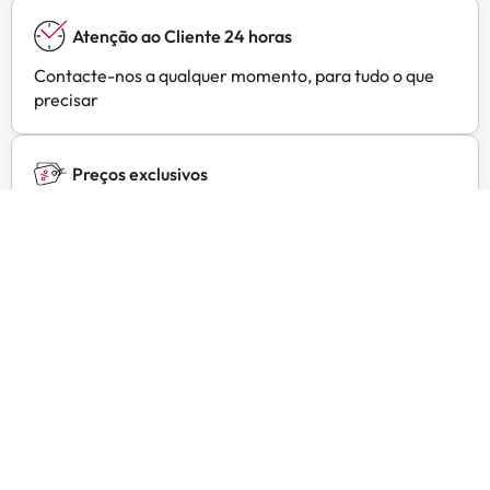
Atenção ao Cliente 24 horas
Contacte-nos a qualquer momento, para tudo o que
precisar
Preços exclusivos
Ofertas exclusivas para os seus hotéis preferidos em
Amimir Selection
Opiniões de clientes
Trustpilot
Amimir.com