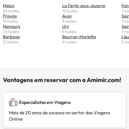
Melun
La Ferté-sous-Jouarre
Fon
59 hotéis
13 hotéis
7 ho
Provins
Avon
Sai
41 hotéis
9 hotéis
7 ho
Nemours
Ury
Sai
24 hotéis
9 hotéis
7 ho
Barbizon
Bourron-Marlotte
Lie
21 hotéis
9 hotéis
5 ho
Vantagens em reservar com a Amimir.com!
Especialistas em Viagens
Mais de 20 anos de sucesso no sector das Viagens
Online