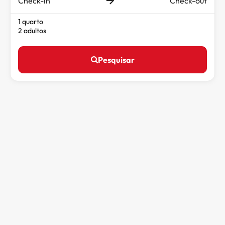
Check-in
Check-out
1 quarto
2 adultos
Pesquisar