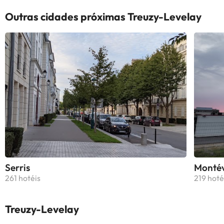
Outras cidades próximas Treuzy-Levelay
Serris
Montév
261 hotéis
219 hoté
Treuzy-Levelay