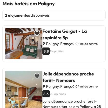
Mais hotéis em Poligny
2 alojamentos
disponíveis
Fontaine Gargot - La
sapinière 5p
Poligny, França
0,04 mi do centro
8.8
4 opiniões
Jolie dépendance proche
forêt- Nemours
Poligny, França
0,04 mi do centro
8.6
20 opiniões
Jolie dépendance proche forêt-
Nemours situa-se em Poligny, a 28