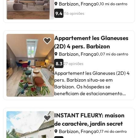
de La Folie Barbizon podem
Barbizon, França
0,10 mi do centro
usufruir de ténis de mesa no local,
9.4
116 opiniões
ou praticar caminhadas e ciclismo
nas proximidades. O Aeroporto de
Paris - Orly fica a 43 km da
propriedade.
Appartement les Glaneuses
(2D) 4 pers. Barbizon
Barbizon, França
0,07 mi do centro
8.3
27 opiniões
Appartement les Glaneuses (2D) 4
pers. Barbizon situa-se em
Barbizon. Os hóspedes se
beneficiam de estacionamento
privado disponível no local e
acesso Wi-Fi gratuito. Este
apartamento dispõe de 2 quartos,
INSTANT FLEURY: maison
cozinha com um frigorífico e um
de caractère, jardin secret
forno, uma televisão de ecrã plano,
Barbizon, França
0,17 mi do centro
uma área de estar e 1 casa de