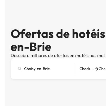
Ofertas de hotéi
en-Brie
Descubra milhares de ofertas em hotéis nos mel
Pesquise
Check-in
cidade,
hotel
ou
destino