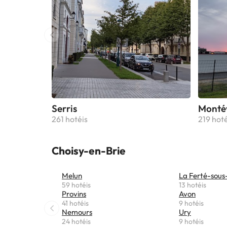
Serris
Monté
261 hotéis
219 hoté
Choisy-en-Brie
Melun
La Ferté-sous
59 hotéis
13 hotéis
Provins
Avon
41 hotéis
9 hotéis
Nemours
Ury
24 hotéis
9 hotéis