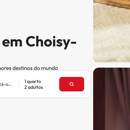
s em Choisy-
hores destinos do mundo
1 quarto
Check-out
2 adultos