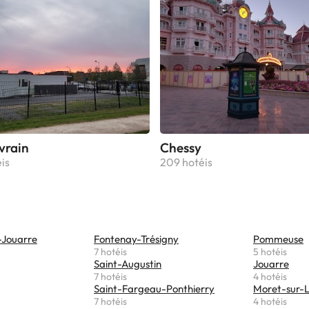
vrain
Chessy
is
209 hotéis
-Jouarre
Fontenay-Trésigny
Pommeuse
7 hotéis
5 hotéis
Saint-Augustin
Jouarre
7 hotéis
4 hotéis
Saint-Fargeau-Ponthierry
Moret-sur-L
7 hotéis
4 hotéis