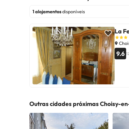
1 alojamentos
disponíveis
La F
Choi
9.6
1
Outras cidades próximas Choisy-en