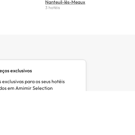
Nanteuil-lès-Meaux
Moisenay
3 hotéis
2 hotéis
eços exclusivos
 exclusivas para os seus hotéis
idos em Amimir Selection