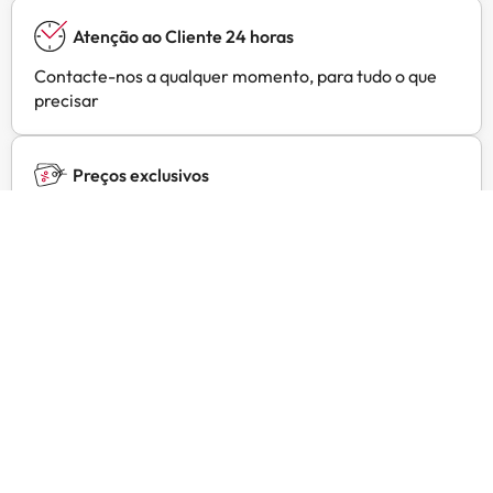
Atenção ao Cliente 24 horas
Contacte-nos a qualquer momento, para tudo o que
precisar
Preços exclusivos
Ofertas exclusivas para os seus hotéis preferidos em
Amimir Selection
Opiniões de clientes
Trustpilot
Amimir.com