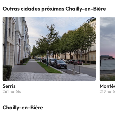
Outras cidades próximas Chailly-en-Bière
Serris
Montév
261 hotéis
219 hoté
Chailly-en-Bière