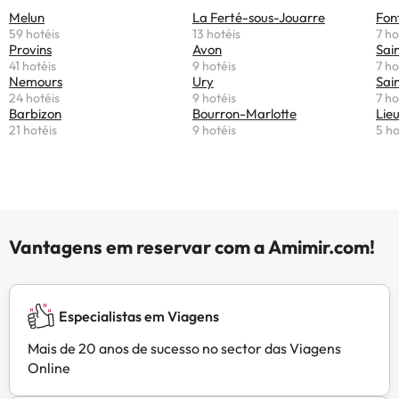
Melun
La Ferté-sous-Jouarre
Fon
59 hotéis
13 hotéis
7 ho
Provins
Avon
Sai
41 hotéis
9 hotéis
7 ho
Nemours
Ury
Sai
24 hotéis
9 hotéis
7 ho
Barbizon
Bourron-Marlotte
Lie
21 hotéis
9 hotéis
5 ho
Vantagens em reservar com a Amimir.com!
Especialistas em Viagens
Mais de 20 anos de sucesso no sector das Viagens
Online