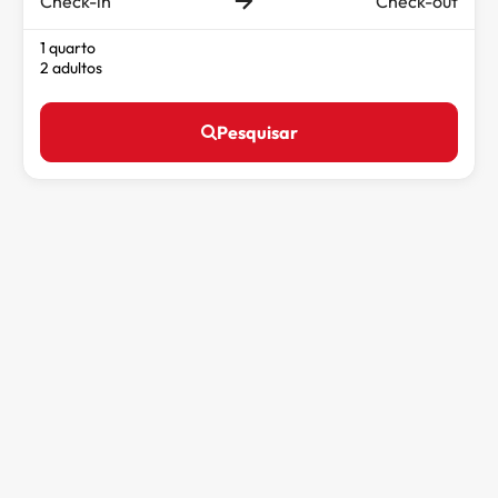
Check-in
Check-out
1 quarto
2 adultos
Pesquisar