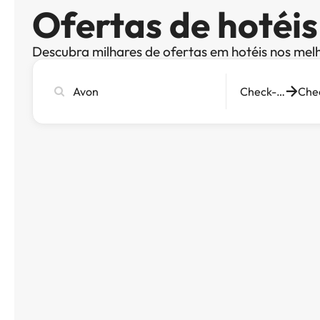
Ofertas de hotéi
Descubra milhares de ofertas em hotéis nos mel
Pesquise
Check-in
cidade,
hotel
ou
destino