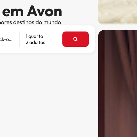
s em Avon
hores destinos do mundo
1 quarto
Check-out
2 adultos