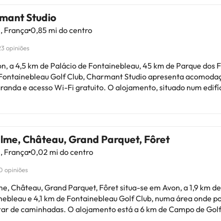
mant Studio
, França
0,85 mi do centro
23 opiniões
n, a 4,5 km de Palácio de Fontainebleau, 45 km de Parque dos Fe
Fontainebleau Golf Club, Charmant Studio apresenta acomoda
randa e acesso Wi-Fi gratuito. O alojamento, situado num edifí
está a 7,1 km de Campo de Golfe Fontainebleau. Este apartamento tem 1
, 1 casa de banho, roupa de cama, toalhas, uma televisão de ecr
 por satélite, área de refeições, uma cozinha totalmente equipa
s hóspedes de Charmant Studio podem praticar
alme, Château, Grand Parquet, Fôret
as nas proximidades, ou aproveitar ao máximo o jardim. O Aeroporto de
, França
0,02 mi do centro
- Orly fica a 55 km da propriedade.Esta propriedade não permit
ção de festas de despedida de solteiros(as) e festas semelhante
0 opiniões
bre o seu horário de chegada. Para isso
utilizar a caixa de Pedidos Especiais durante o processo da res
me, Château, Grand Parquet, Fôret situa-se em Avon, a 1,9 km de
tar a propriedade diretamente através dos dados para contact
nebleau e 4,1 km de Fontainebleau Golf Club, numa área onde p
enciados na sua confirmação. Este alojamento tem gestão parti
tar de caminhadas. O alojamento está a 6 km de Campo de Gol
ebleau e apresenta acesso Wi-Fi gratuito em toda a propriedade. 