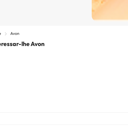
e
Avon
eressar-lhe Avon