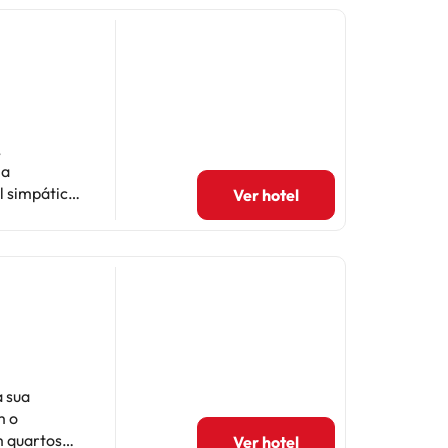
,
l simpático
Ver hotel
algumas
mais cuidado
a sua
m o
m quartos
Ver hotel