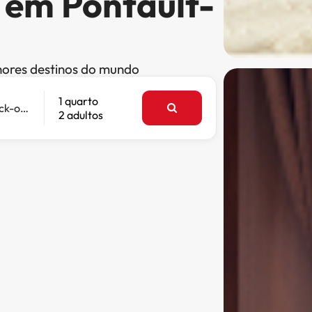
 em Pontault-
hores destinos do mundo
1 quarto
Check-out
2 adultos