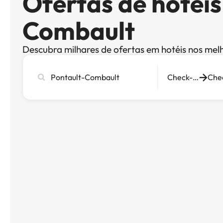
Ofertas de hotéis
Combault
Descubra milhares de ofertas em hotéis nos mel
Pesquise
Check-in
cidade,
hotel
ou
destino