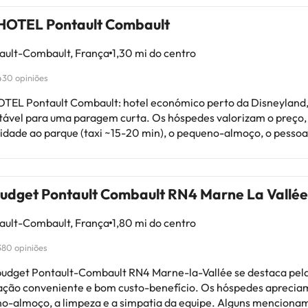
HOTEL Pontault Combault
ault-Combault, França
1,30 mi do centro
430 opiniões
TEL Pontault Combault: hotel económico perto da Disneyland
para uma paragem curta. Os hóspedes valorizam o preço, a
idade ao parque (taxi ~15-20 min), o pequeno-almoço, o pessoa
 A melhorar: manutenção e limpeza em vários quartos
ades, mobiliário e luminárias partidas), maus odores, ruídos e 
tuais em máquinas e na gestão de faturas. Em resumo: boa opção para
 budget Pontault Combault RN4 Marne La Vallée
ocura localização e preço; se precisa de silêncio, conforto ou 
rtos, talvez procure outra coisa.
ault-Combault, França
1,80 mi do centro
380 opiniões
 budget Pontault-Combault RN4 Marne-la-Vallée se destaca pel
zação conveniente e bom custo-benefício. Os hóspedes aprecia
o-almoço, a limpeza e a simpatia da equipe. Alguns menciona