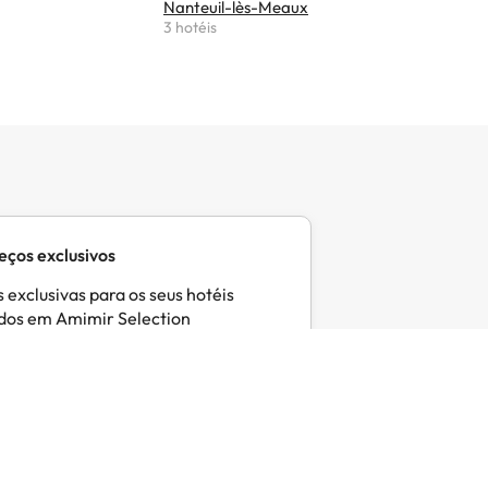
Nanteuil-lès-Meaux
Moisenay
3 hotéis
2 hotéis
eços exclusivos
 exclusivas para os seus hotéis
idos em Amimir Selection