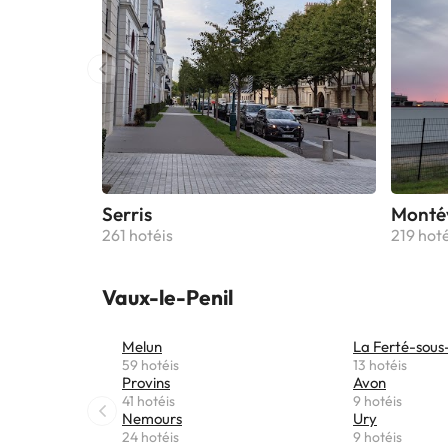
Serris
Monté
261 hotéis
219 hoté
Vaux-le-Penil
Melun
La Ferté-sous
59 hotéis
13 hotéis
Provins
Avon
41 hotéis
9 hotéis
Nemours
Ury
24 hotéis
9 hotéis