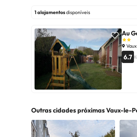
1 alojamentos
disponíveis
Au G
Vaux-
6.7
8
Outras cidades próximas Vaux-le-Pe