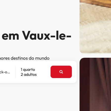
s em Vaux-le-
hores destinos do mundo
1 quarto
Check-out
2 adultos