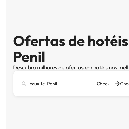
Ofertas de hotéi
Penil
Descubra milhares de ofertas em hotéis nos mel
Pesquise
Check-in
cidade,
hotel
ou
destino