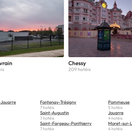
vrain
Chessy
is
209 hotéis
-Jouarre
Fontenay-Trésigny
Pommeuse
7 hotéis
5 hotéis
Saint-Augustin
Jouarre
7 hotéis
4 hotéis
Saint-Fargeau-Ponthierry
Moret-sur-L
7 hotéis
4 hotéis