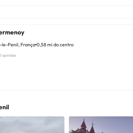
ermenoy
le-Penil, França
0,58 mi do centro
2 opiniões
nil