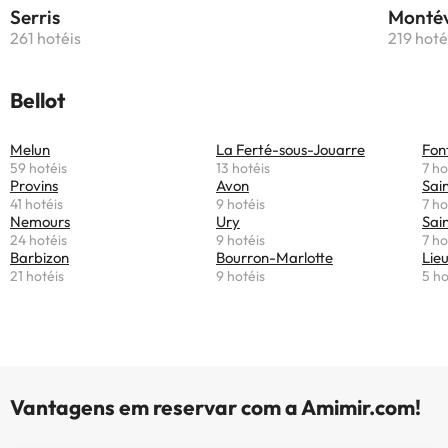
Serris
Montév
261 hotéis
219 hoté
Bellot
Melun
La Ferté-sous-Jouarre
Fon
59 hotéis
13 hotéis
7 ho
Provins
Avon
Sai
41 hotéis
9 hotéis
7 ho
Nemours
Ury
Sai
24 hotéis
9 hotéis
7 ho
Barbizon
Bourron-Marlotte
Lie
21 hotéis
9 hotéis
5 ho
Vantagens em reservar com a Amimir.com!