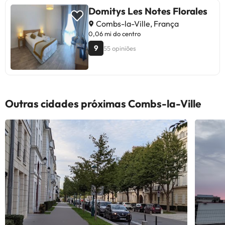
banheiros, barulhos noturnos e
Domitys Les Notes Florales
situações de desconforto com a
Combs-la-Ville, França
equipe. No geral, boa relação
0,06 mi do centro
qualidade-preço. Ideal para
9
55 opiniões
viajantes que valorizam o serviço
amigável e pequeno-almoço farto,
embora possam surgir
inconvenientes pontuais.
Recomendado para estadias curtas
Outras cidades próximas Combs-la-Ville
e tranquilas.