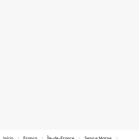
Início
França
Île-de-France
Sena e Marne