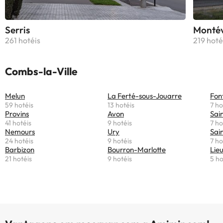
Serris
Montév
261 hotéis
219 hoté
Combs-la-Ville
Melun
La Ferté-sous-Jouarre
Fon
59 hotéis
13 hotéis
7 ho
Provins
Avon
Sai
41 hotéis
9 hotéis
7 ho
Nemours
Ury
Sai
24 hotéis
9 hotéis
7 ho
Barbizon
Bourron-Marlotte
Lie
21 hotéis
9 hotéis
5 ho