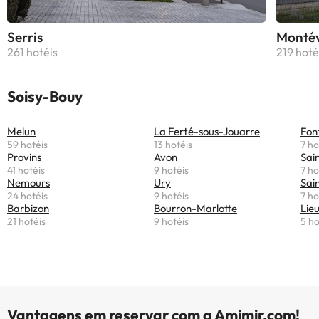
Serris
Montév
261 hotéis
219 hoté
Soisy-Bouy
Melun
La Ferté-sous-Jouarre
Fon
59 hotéis
13 hotéis
7 ho
Provins
Avon
Sai
41 hotéis
9 hotéis
7 ho
Nemours
Ury
Sai
24 hotéis
9 hotéis
7 ho
Barbizon
Bourron-Marlotte
Lie
21 hotéis
9 hotéis
5 ho
Vantagens em reservar com a Amimir.com!