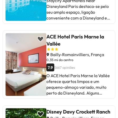
Staycity Aparthotels Near
Disneyland Paris destaca-se pelo
seu amplo espaço, ligação
conveniente com a Disneyland e
pessoal simpático. Os hóspedes
valorizam o conforto dos quartos, a
boa localização e o excelente
ACE Hotel Paris Marne la
serviço. Alguns mencionam ruídos
Vallée
no ambiente e a qualidade das
camas como áreas de melhoria.
Bailly-Romainvilliers, França
Em resumo, é uma excelente opção
0,35 mi do centro
para famílias que procuram
7.9
5667 opiniões
proximidade à Disneyland e
O ACE Hotel Paris Marne la Vallée
comodidades como cozinha
oferece quartos limpos e um
equipada. Ideal para quem valoriza
pequeno-almoço variado, muito
a amplitude dos quartos e um
perto da Disneyland. Alguns
ambiente acolhedor.
hóspedes gostariam de mais
variedade no pequeno-almoço e
de um frigorífico no quarto. A
Disney Davy Crockett Ranch
equipe é atenciosa e o ambiente é