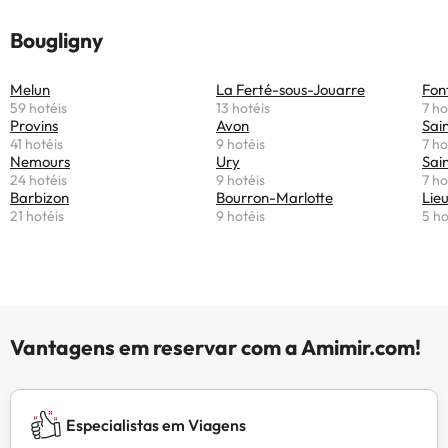
Bougligny
Melun
La Ferté-sous-Jouarre
Fon
59 hotéis
13 hotéis
7 ho
Provins
Avon
Sai
41 hotéis
9 hotéis
7 ho
Nemours
Ury
Sai
24 hotéis
9 hotéis
7 ho
Barbizon
Bourron-Marlotte
Lie
21 hotéis
9 hotéis
5 ho
Vantagens em reservar com a Amimir.com!
Especialistas em Viagens