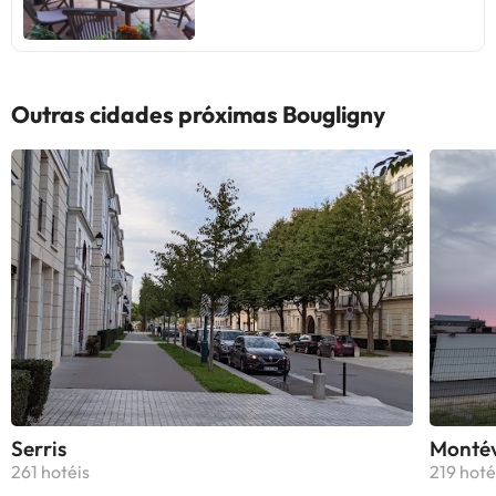
Outras cidades próximas Bougligny
Serris
Montév
261 hotéis
219 hoté