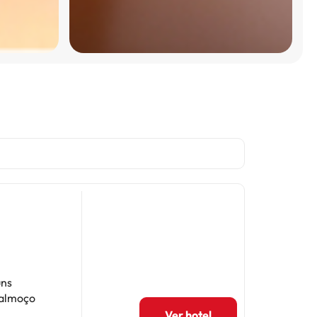
uns
-almoço
Ver hotel