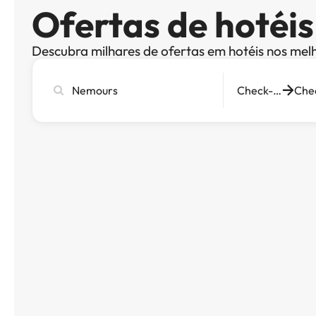
Ofertas de hotéi
Descubra milhares de ofertas em hotéis nos mel
Pesquise
Check-in
cidade,
hotel
ou
destino