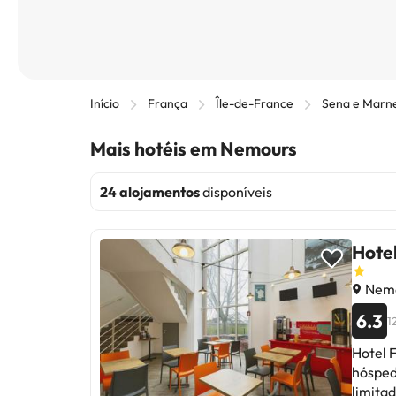
Início
França
Île-de-France
Sena e Marn
Mais hotéis em Nemours
24 alojamentos
disponíveis
Hote
Nemo
6.3
1
Hotel 
hósped
limitad