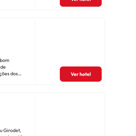
o bom
 de
ções dos
Ver hotel
uns hóspedes
vel para
para
u Girodet,