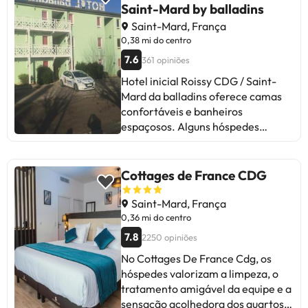
Saint-Mard by balladins
Saint-Mard, França
0,38 mi do centro
7.6
361 opiniões
Hotel inicial Roissy CDG / Saint-
Mard da balladins oferece camas
confortáveis e banheiros
espaçosos. Alguns hóspedes
destacam a limpeza a ser
melhorada e o barulho dos aviões.
Por outro lado, a equipe é
Cottages de France CDG
acolhedora e eficiente. Embora
haja críticas sobre o tamanho dos
Saint-Mard, França
quartos e a falta de manutenção, a
0,36 mi do centro
maioria valoriza a limpeza e o bom
7.8
2250 opiniões
serviço. Ideal para estadias curtas
No Cottages De France Cdg, os
perto do aeroporto. Em suma, é um
hóspedes valorizam a limpeza, o
hotel simples com uma boa relação
tratamento amigável da equipe e a
qualidade-preço, perfeito para
sensação acolhedora dos quartos.
orçamentos apertados e estadias