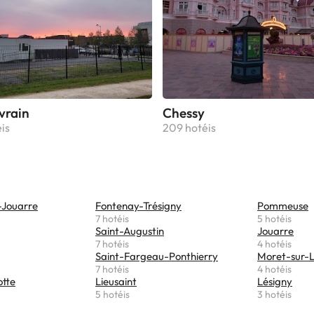
vrain
Chessy
is
209 hotéis
-Jouarre
Fontenay-Trésigny
Pommeuse
7 hotéis
5 hotéis
Saint-Augustin
Jouarre
7 hotéis
4 hotéis
Saint-Fargeau-Ponthierry
Moret-sur-L
7 hotéis
4 hotéis
otte
Lieusaint
Lésigny
5 hotéis
3 hotéis