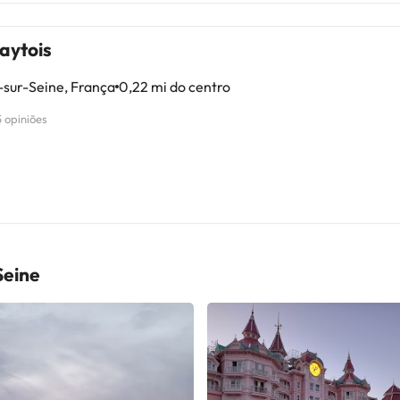
aytois
sur-Seine, França
0,22 mi do centro
5 opiniões
Seine