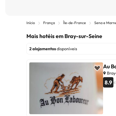
Início
França
Île-de-France
Sena e Marn
Mais hotéis em Bray-sur-Seine
2 alojamentos
disponíveis
Au B
Bray-
8.9
6