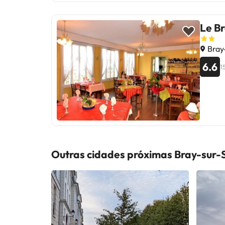
Le Br
Bray-
6.6
1
Outras cidades próximas Bray-sur-