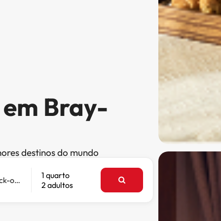
s em Bray-
hores destinos do mundo
1 quarto
Check-out
2 adultos