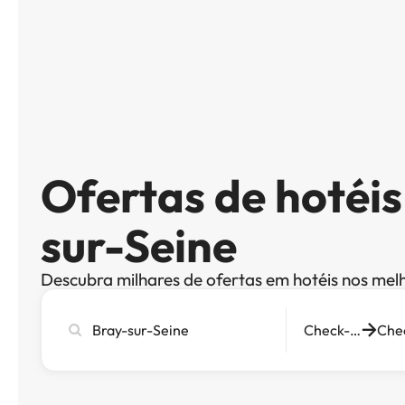
Ofertas de hotéi
sur-Seine
Descubra milhares de ofertas em hotéis nos mel
Pesquise
Check-in
cidade,
hotel
ou
destino