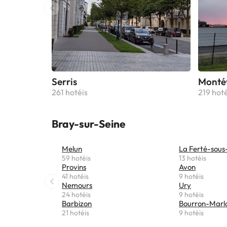
Serris
Monté
261 hotéis
219 hoté
Bray-sur-Seine
Melun
La Ferté-sous
59 hotéis
13 hotéis
Provins
Avon
41 hotéis
9 hotéis
Nemours
Ury
24 hotéis
9 hotéis
Barbizon
Bourron-Marl
21 hotéis
9 hotéis