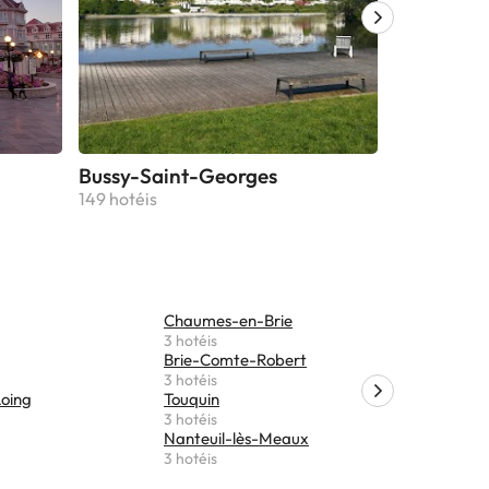
Bussy-Saint-Georges
Fontaineb
149 hotéis
112 hotéis
Chaumes-en-Brie
Saint-Ma
3 hotéis
3 hotéis
Brie-Comte-Robert
Saint-Mar
3 hotéis
3 hotéis
oing
Touquin
Mouroux
3 hotéis
2 hotéis
Nanteuil-lès-Meaux
Moisenay
3 hotéis
2 hotéis