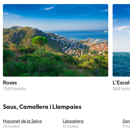
Roses
L'Escal
1369 hotéis
588 hoté
Saus, Camallera i Llampaies
Maçanet de la Selva
Llagostera
San
24 hotéis
13 hotéis
11 h