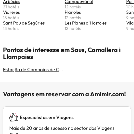
Arbúcies
Campdevànol
Por
21 hotéis
12 hotéis
10 h
Vidreres
Planoles
San
18 hotéis
12 hotéis
9 ho
Sant Pau de Segúries
Les Planes d'Hostoles
Vila
13 hotéis
12 hotéis
9 ho
Pontos de interesse em Saus, Camallera i
Llampaies
Estação de Comboios de Camallera
Vantagens em reservar com a Amimir.com!
Especialistas em Viagens
Mais de 20 anos de sucesso no sector das Viagens