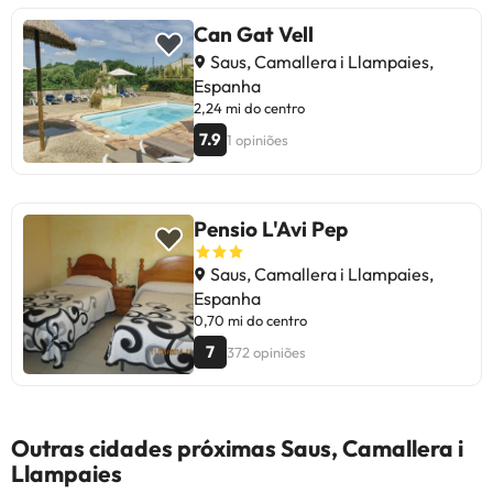
Can Gat Vell
Saus, Camallera i Llampaies,
Espanha
2,24 mi do centro
7.9
1 opiniões
Pensio L'Avi Pep
Saus, Camallera i Llampaies,
Espanha
0,70 mi do centro
7
372 opiniões
Outras cidades próximas Saus, Camallera i
Llampaies