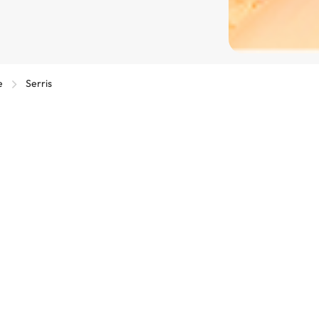
e
Serris