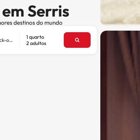
 em Serris
hores destinos do mundo
1 quarto
Check-out
2 adultos