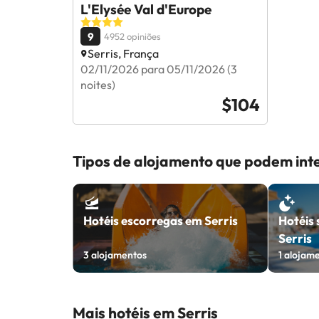
L'Elysée Val d'Europe
9
4952 opiniões
Serris, França
02/11/2026 para 05/11/2026 (3
noites)
$104
Tipos de alojamento que podem inte
Hotéis escorregas em Serris
Hotéis 
Serris
3
alojamentos
1
alojam
Mais hotéis em Serris