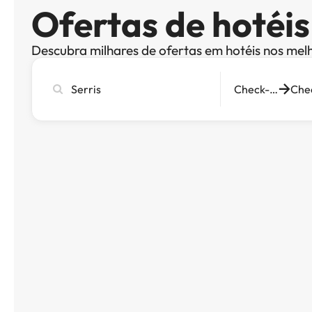
Ofertas de hotéis
Descubra milhares de ofertas em hotéis nos mel
Pesquise
Check-in
cidade,
hotel
ou
destino