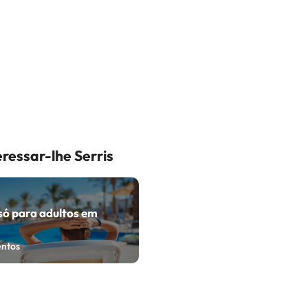
ressar-lhe Serris
só para adultos em
entos