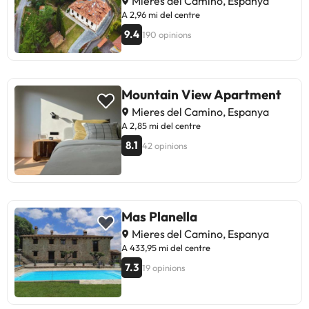
Mieres del Camino, Espanya
canvis de l'allotjament.
A 2,96 mi del centre
9.4
190 opinions
Mountain View Apartment
Mieres del Camino, Espanya
A 2,85 mi del centre
8.1
42 opinions
Mas Planella
Mieres del Camino, Espanya
A 433,95 mi del centre
7.3
19 opinions