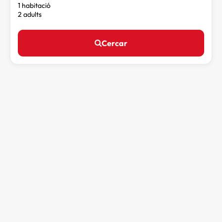
1 habitació
2 adults
Cercar