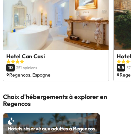
Hotel Can Casi
Hotel 
10
9.5
351 opinions
377 
Regencos, Espagne
Regen
Choix d'hébergements à explorer en
Regencos
Hôtels réservé aux adultes à Regencos