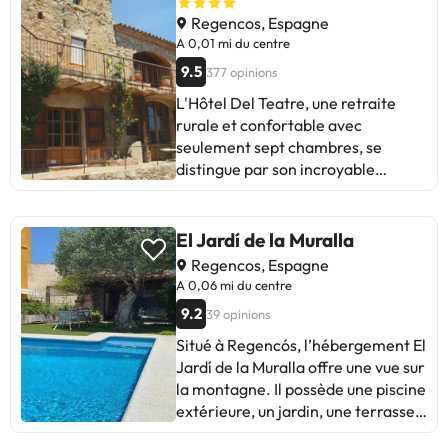
Regencos, Espagne
A 0,01 mi du centre
9.5
377 opinions
L'Hôtel Del Teatre, une retraite
rurale et confortable avec
seulement sept chambres, se
distingue par son incroyable
restaurant et son service
exceptionnel. Les clients
apprécient l'emplacement idyllique
El Jardí de la Muralla
près de la côte, la piscine et les
Regencos, Espagne
magnifiques chambres. Le petit
A 0,06 mi du centre
déjeuner est spectaculaire et la
9.2
39 opinions
décoration est soignée. Certains
suggèrent d’améliorer la rapidité
Situé à Regencós, l’hébergement El
du service du Petit-Déjeuner.
Jardí de la Muralla offre une vue sur
Malgré les cloches de l'église qui
la montagne. Il possède une piscine
sonnent toutes les 15 minutes la
extérieure, un jardin, une terrasse
nuit, la plupart s'accordent à dire
et une connexion Wi-Fi gratuite.