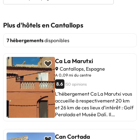
Plus d'hôtels en Cantallops
7 hébergements
disponibles
Ca La Marutxi
Cantallops, Espagne
A 0,09 mi du centre
8.6
150 opinions
L’hébergement Ca La Marutxi vous
accueille à respectivement 20 km
et 26 km de ces lieux d’intérêt : Golf
Peralada et Musée Dalí. Il
comprend une connexion Wi-Fi
gratuite et une terrasse. Occupant
un bâtiment datant de 1898, cette
Can Cortada