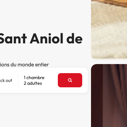
Sant Aniol de
tions du monde entier
1 chambre
ck out
2 adultes