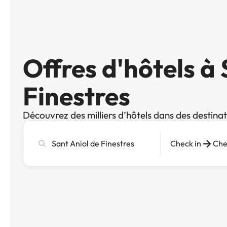
Offres d'hôtels à 
Finestres
Découvrez des milliers d’hôtels dans des destina
Recherchez
Check in
Che
une
ville,
un
hôtel
ou
une
destination