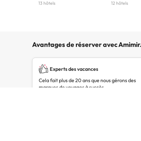
13 hôtels
12 hôtels
Avantages de réserver avec Amimir
Experts des vacances
Cela fait plus de 20 ans que nous gérons des
marques de voyages à succès.
Avis des clients
Trustpilot
Amimir.com