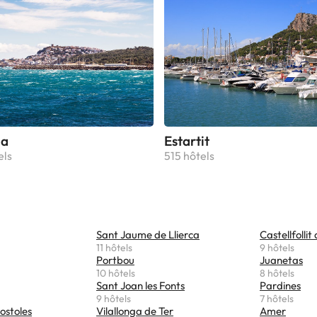
la
Estartit
els
515 hôtels
Sant Jaume de Llierca
Castellfollit
11 hôtels
9 hôtels
Portbou
Juanetas
10 hôtels
8 hôtels
Sant Joan les Fonts
Pardines
9 hôtels
7 hôtels
ostoles
Vilallonga de Ter
Amer