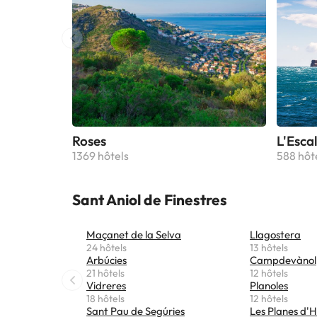
Roses
L'Esca
1369 hôtels
588 hôt
Sant Aniol de Finestres
Maçanet de la Selva
Llagostera
24 hôtels
13 hôtels
Arbúcies
Campdevànol
21 hôtels
12 hôtels
Vidreres
Planoles
18 hôtels
12 hôtels
Sant Pau de Segúries
Les Planes d'H