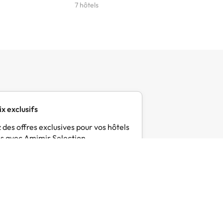
7 hôtels
6 hôtels
ix exclusifs
 des offres exclusives pour vos hôtels
s avec Amimir Selection.