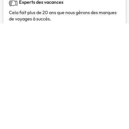
Experts des vacances
Cela fait plus de 20 ans que nous gérons des marques
de voyages à succès.
Service client 24h/24
Contactez-nous à tout moment, pour tout ce dont vous
avez besoin.
Prix exclusifs
Trouvez des offres exclusives pour vos hôtels préférés
avec Amimir Selection.
Avis des clients