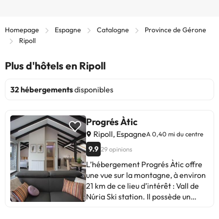
Homepage
Espagne
Catalogne
Province de Gérone
Ripoll
Plus d'hôtels en Ripoll
32 hébergements
disponibles
Progrés Àtic
Ripoll, Espagne
A 0,40 mi du centre
9.9
29 opinions
L’hébergement Progrés Àtic offre
une vue sur la montagne, à environ
21 km de ce lieu d’intérêt : Vall de
Núria Ski station. Il possède un
patio et une machine à café. Cet
hébergement possède une