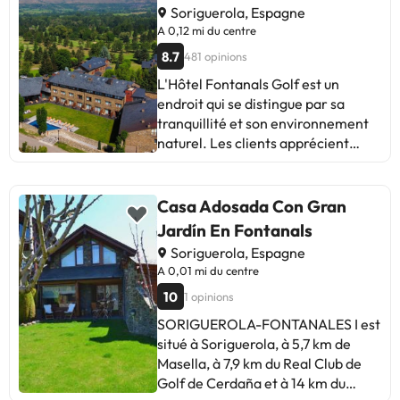
Soriguerola, Espagne
A 0,12 mi du centre
8.7
481 opinions
L'Hôtel Fontanals Golf est un
endroit qui se distingue par sa
tranquillité et son environnement
naturel. Les clients apprécient
particulièrement la gentillesse du
personnel, le confort des chambres
et la qualité de la nourriture.
Casa Adosada Con Gran
Certains clients ont toutefois noté
Jardín En Fontanals
que le chauffage était parfois réglé
Soriguerola, Espagne
trop haut et que le nettoyage des
A 0,01 mi du centre
chambres pourrait être amélioré.
10
1 opinions
De plus, certains estiment que
l’hôtel pourrait bénéficier d’une
SORIGUEROLA-FONTANALES I est
rénovation. En bref, cet hôtel est
situé à Soriguerola, à 5,7 km de
idéal pour ceux qui recherchent une
Masella, à 7,9 km du Real Club de
retraite tranquille dans un cadre
Golf de Cerdaña et à 14 km du
naturel, avec un service amical et