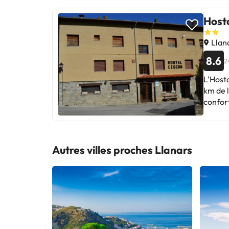
Hosta
Llan
8.6
2
L'Hosta
km de l
confort
chambre
avec un
douche.
possèd
Autres villes proches Llanars
repas 
proprié
explore
ville 
informa
Gérone-Cost
peuvent