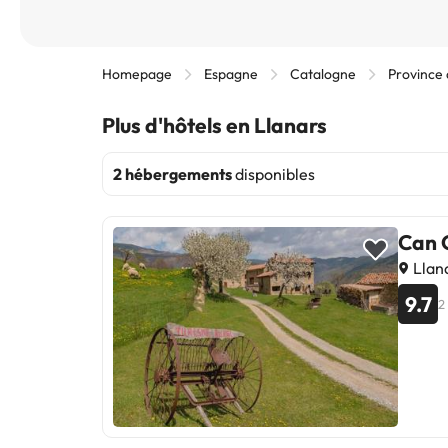
Homepage
Espagne
Catalogne
Province
Plus d'hôtels en Llanars
2 hébergements
disponibles
Can 
Llan
9.7
2