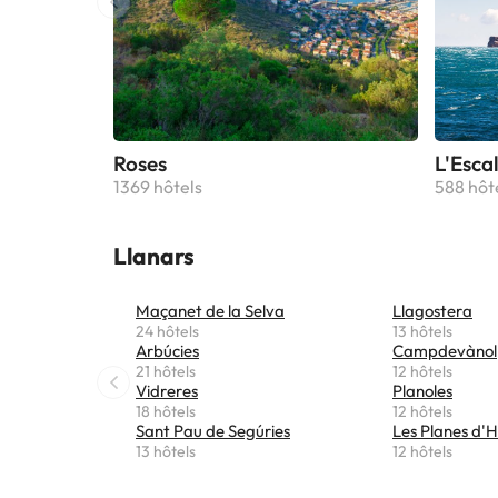
l'étab
de rest
modifi
Roses
L'Esca
1369 hôtels
588 hôt
Llanars
Maçanet de la Selva
Llagostera
24 hôtels
13 hôtels
Arbúcies
Campdevànol
21 hôtels
12 hôtels
Vidreres
Planoles
18 hôtels
12 hôtels
Sant Pau de Segúries
Les Planes d'H
13 hôtels
12 hôtels