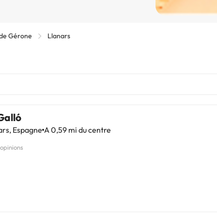
 de Gérone
Llanars
Galló
ars, Espagne
A 0,59 mi du centre
 opinions