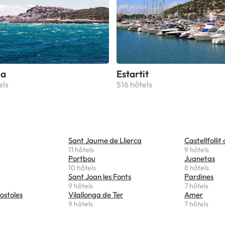
lissement. L'hébergement peut changer la façon dont il propose 
auration en fonction des besoins. Ces informations sont suscept
ées par l'hébergement.
la
Estartit
els
516 hôtels
Sant Jaume de Llierca
Castellfollit
11 hôtels
9 hôtels
Portbou
Juanetas
10 hôtels
8 hôtels
Sant Joan les Fonts
Pardines
9 hôtels
7 hôtels
ostoles
Vilallonga de Ter
Amer
9 hôtels
7 hôtels