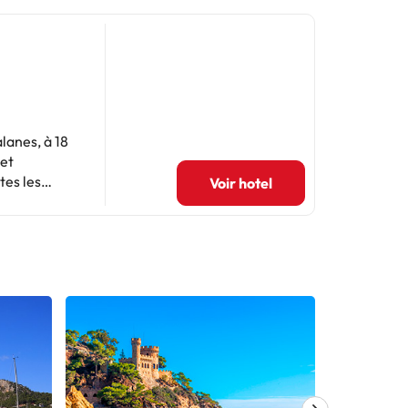
alanes, à 18
 et
tes les
Voir hotel
e terrasse
ive avec
issement
s paniers-
. La
 air et
 une petite
emander des
roport de