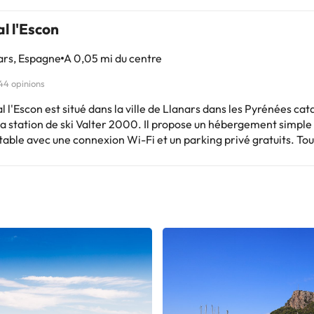
l l'Escon
ars, Espagne
A 0,05 mi du centre
44 opinions
l l'Escon est situé dans la ville de Llanars dans les Pyrénées cat
a station de ski Valter 2000. Il propose un hébergement simple
able avec une connexion Wi-Fi et un parking privé gratuits. Tou
s disposent du chauffage, d'une télévision, d'un balcon ou d'un
e vue magnifique sur les environs et d'une salle de bains privat
 En outre, des articles de toilette gratuits sont fournis. L'établ
e un bar-restaurant servant des plats typiquement catalans. De
et des menus diététiques spéciaux sont disponibles sur demande
té est dans un excellent emplacement pour les activités de plein
r les Pyrénées. Il se trouve à 7 minutes de route de Campodrón,
célèbre pour ses bâtiments en pierre. Vous pourrez également d
tions sur la région au bureau d'excursions de la réception. L'aé
a Brava est l'aéroport le plus proche. Certains des services détaillés
 être payants. Vous pouvez vérifier leurs tarifs directement à