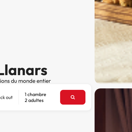
 Llanars
tions du monde entier
1 chambre
ck out
2 adultes