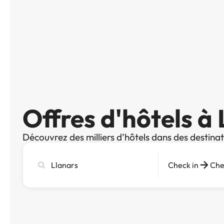
Offres d'hôtels à
Découvrez des milliers d’hôtels dans des destina
Recherchez
Check in
Che
une
ville,
un
hôtel
ou
une