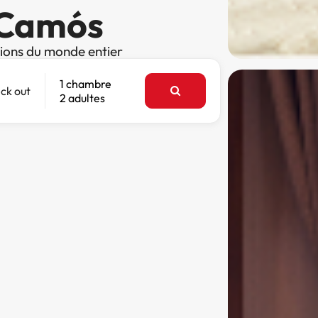
à Camós
tions du monde entier
1 chambre
ck out
2 adultes