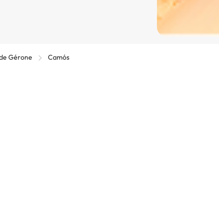
 de Gérone
Camós