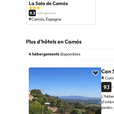
La Sala de Camós
9.3
468 opinions
Camós, Espagne
Plus d'hôtels en Camós
4 hébergements
disponibles
Can 
Camó
9.1
1
L’hébe
d’intér
jardin,
comprend éga