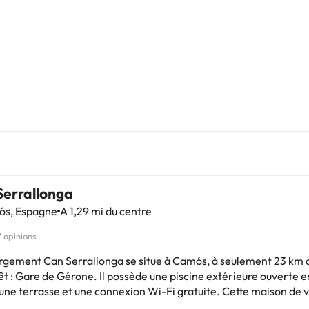
Serrallonga
s, Espagne
A 1,29 mi du centre
7 opinions
rgement Can Serrallonga se situe à Camós, à seulement 23 km d
êt : Gare de Gérone. Il possède une piscine extérieure ouverte e
 une terrasse et une connexion Wi-Fi gratuite. Cette maison de
lement une piscine privée. Cette maison de vacances se compose