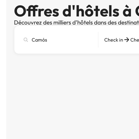
Offres d'hôtels 
Découvrez des milliers d’hôtels dans des destina
Recherchez
Check in
Che
une
ville,
un
hôtel
ou
une
destination