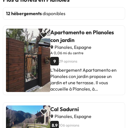
12 hébergements
disponibles
Apartamento en Planoles
con jardin
Planoles, Espagne
A 0,06 mi du centre
9
29 opinions
L’hébergement Apartamento en
Planoles con jardin propose un
jardin et une terrasse. Il vous
accueille à Planoles, à
respectivement 14 km, 18 km et 29
km de ces lieux d’intérêt : Vall de
Núria Ski station, Station de ski de
Cal Sadurní
La Molina et Station de ski Masella.
Planoles, Espagne
Cet hébergement offre une vue sur
8.9
106 opinions
la montagne et comprend un patio.