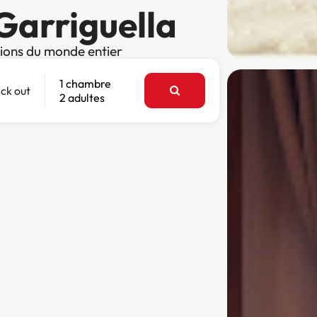
 Garriguella
tions du monde entier
1 chambre
ck out
2 adultes