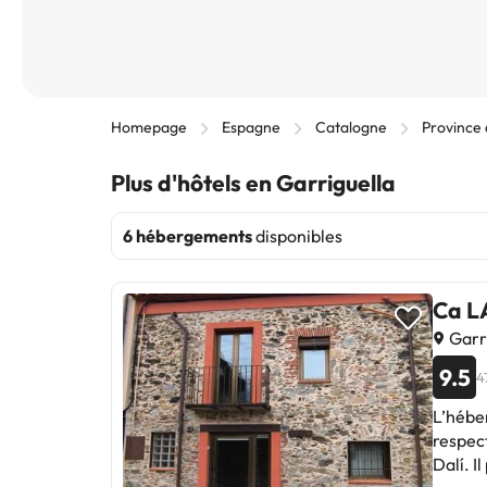
Homepage
Espagne
Catalogne
Province
Plus d'hôtels en Garriguella
6 hébergements
disponibles
Ca L
Garr
9.5
4
L’hébe
respect
Dalí. I