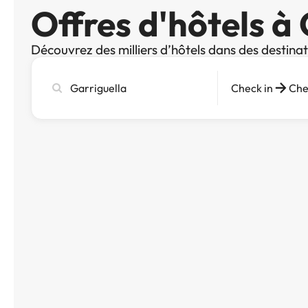
Offres d'hôtels à
Découvrez des milliers d’hôtels dans des destina
Recherchez
Check in
Che
une
ville,
un
hôtel
ou
une
destination