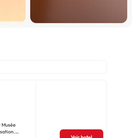
et Musée
isation.
Voir hotel