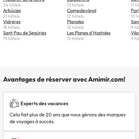
24 hôtels
13 hôtels
11 h
Arbúcies
Campdevànol
Por
21 hôtels
12 hôtels
10 h
Vidreres
Planoles
San
18 hôtels
12 hôtels
9 hô
Sant Pau de Segúries
Les Planes d'Hostoles
Vila
13 hôtels
12 hôtels
9 hô
Avantages de réserver avec Amimir.com!
Experts des vacances
Cela fait plus de 20 ans que nous gérons des marques
de voyages à succès.