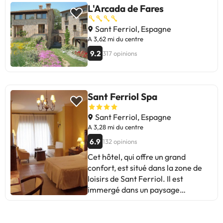
L'Arcada de Fares
Sant Ferriol, Espagne
A 3,62 mi du centre
9.2
317 opinions
Sant Ferriol Spa
Sant Ferriol, Espagne
A 3,28 mi du centre
6.9
132 opinions
Cet hôtel, qui offre un grand
confort, est situé dans la zone de
loisirs de Sant Ferriol. Il est
immergé dans un paysage
magnifique, où vous pourrez
respirer le calme et la tranquillité.
Cet hôtel typique de style catalan a