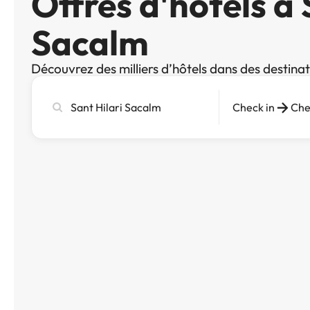
Offres d'hôtels à 
Sacalm
Découvrez des milliers d’hôtels dans des destina
Recherchez
Check in
Che
une
ville,
un
hôtel
ou
une
destination