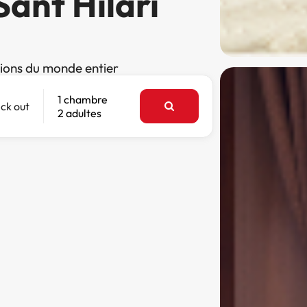
Sant Hilari
tions du monde entier
1 chambre
ck out
2 adultes